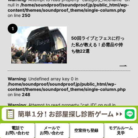
null in
/home/soundproof/soundproof.jp/public_html/wp-
content/themes/soundproof_theme/single-column.php
on line
250
50回ライブとフェスに行っ
た私が教える！必需品や持
ち物22選
Warning
: Undefined array key 0 in
/home/soundproof/soundproof.jp/public_html/wp-
content/themes/soundproof_theme/single-column.php
on line
248
Warning
: Attempt to read property "cat_ID" on null in
/home/soundproof/soundproof.jp/public_html/wp-
content/themes/soundproof_theme/single-column.php
on line
248
電話で
メールで
モデルルーム
空室待ち登録
Warning
: Undefined array key 0 in
お問い合わせ
お問い合わせ
見学
/home/soundproof/soundproof.jp/public_html/wp-