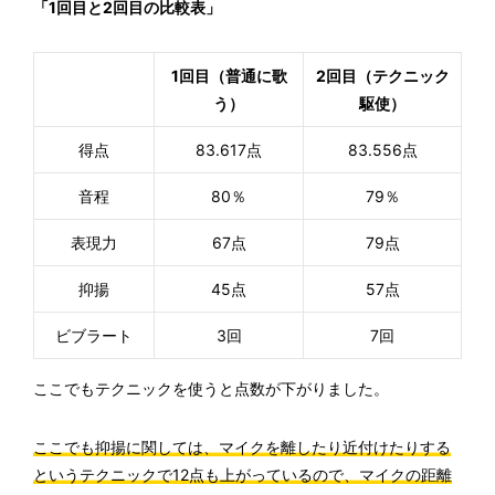
「1回目と2回目の比較表」
1回目（普通に歌
2回目（テクニック
う）
駆使）
得点
83.617点
83.556点
音程
80％
79％
表現力
67点
79点
抑揚
45点
57点
ビブラート
3回
7回
ここでもテクニックを使うと点数が下がりました。
ここでも抑揚に関しては、マイクを離したり近付けたりする
というテクニックで12点も上がっているので、マイクの距離