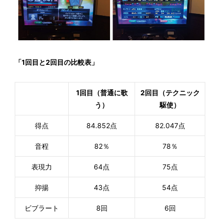
「1回目と2回目の比較表」
1回目（普通に歌
2回目（テクニック
う）
駆使）
得点
84.852点
82.047点
音程
82％
78％
表現力
64点
75点
抑揚
43点
54点
ビブラート
8回
6回