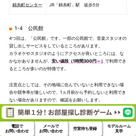
錦糸町センター
JR「錦糸町」駅 徒歩5分
1-4 公民館
4つ目は、「公民館」です。一部の公民館で、音楽スタジオの
貸し出しサービスをしているところがあります。
カラオケやスタジオのようにアクセスが良いところには、な
かなかありませんが、
安い値段（1時間300円～）
で利用でき
るところが多いのが特徴です。
注意点としては、その地域に住んでいないと利用できない場
合や競争率が激しいので、1ヵ月前から予約しないと利用でき
ない場合がありますので、確認をお願いします。
都内23区の公共施設のレンタル室を下記でご紹介します。
東京
電話で
メールで
モデルルーム
空室待ち登録
最寄
最寄
お問い合わせ
お問い合わせ
見学
２３
施設名称
施設名称