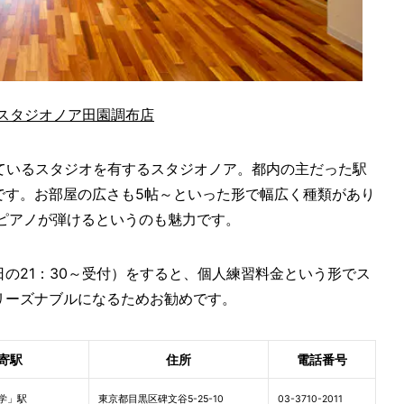
スタジオノア田園調布店
ているスタジオを有するスタジオノア。都内の主だった駅
です。お部屋の広さも5帖～といった形で幅広く種類があり
ピアノが弾けるというのも魅力です。
の21：30～受付）をすると、個人練習料金という形でス
リーズナブルになるためお勧めです。
寄駅
住所
電話番号
学」駅
東京都目黒区碑文谷5-25-10
03-3710-2011