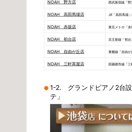
NOAH 野方店
西武新宿線「野
NOAH 高田馬場店
JR「高田馬場」
NOAH 赤坂店
東京メトロ「赤
NOAH 初台店
京王新線「初台
NOAH 自由が丘店
東横線「自由が
NOAH 三軒茶屋店
田園都市線「三
1-2. グランドピアノ2台設
テ」