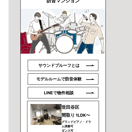
防音マンション
サウンドプルーフとは
モデルルームで防音体験
LINEで物件相談
世田谷区
間取り
1LDK〜
グランドピアノ・ドラ
ム演奏可
ダンス可