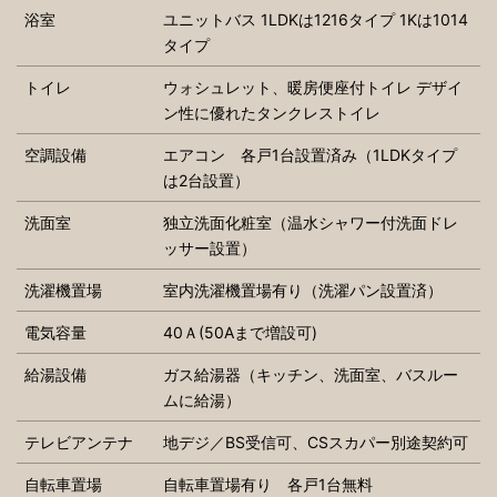
浴室
ユニットバス 1LDKは1216タイプ 1Kは1014
タイプ
トイレ
ウォシュレット、暖房便座付トイレ デザイ
ン性に優れたタンクレストイレ
空調設備
エアコン 各戸1台設置済み（1LDKタイプ
は2台設置）
洗面室
独立洗面化粧室（温水シャワー付洗面ドレ
ッサー設置）
洗濯機置場
室内洗濯機置場有り（洗濯パン設置済）
電気容量
40Ａ(50Aまで増設可)
給湯設備
ガス給湯器（キッチン、洗面室、バスルー
ムに給湯）
テレビアンテナ
地デジ／BS受信可、CSスカパー別途契約可
自転車置場
自転車置場有り 各戸1台無料