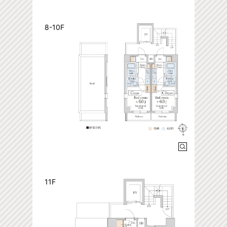
8-10F
11F