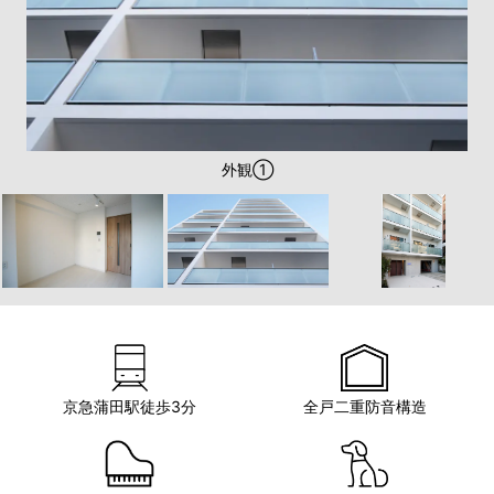
室内写真・1Kタイプ※8階～10階の部屋のみとなります。
室内写真・1Kタイプ※8階～10階の部屋のみとなります。
室内写真・1LDKタイプ
室内写真・1LDKタイプ
エントランスホール
外観①
外観②
外観③
京急蒲田駅徒歩3分
全戸二重防音構造