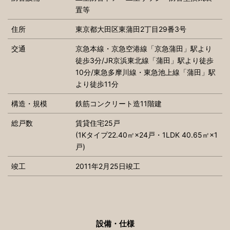
置等
住所
東京都大田区東蒲田2丁目29番3号
交通
京急本線・京急空港線「京急蒲田」駅より
徒歩3分/JR京浜東北線「蒲田」駅より徒歩
10分/東急多摩川線・東急池上線「蒲田」駅
より徒歩11分
構造・規模
鉄筋コンクリート造11階建
総戸数
賃貸住宅25戸
(1Kタイプ22.40㎡×24戸・1LDK 40.65㎡×1
戸)
竣工
2011年2月25日竣工
設備・仕様